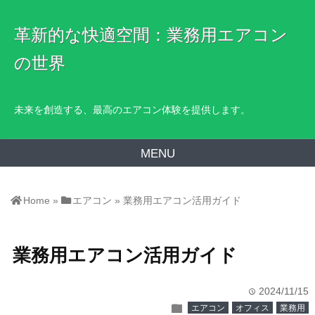
革新的な快適空間：業務用エアコン
の世界
未来を創造する、最高のエアコン体験を提供します。
MENU
Home
»
エアコン
»
業務用エアコン活用ガイド
業務用エアコン活用ガイド
2024/11/15
time
folder
エアコン
オフィス
業務用