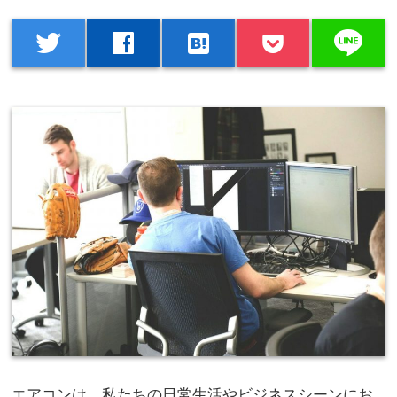
line
twitter
facebook
hatenabookmark
エアコンは、私たちの日常生活やビジネスシーンにお