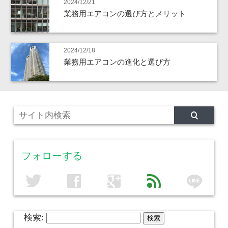
2024/12/21
業務用エアコンの選び方とメリット
2024/12/18
業務用エアコンの進化と選び方
フォローする
line
twitter
facebook
google
feed
検索: