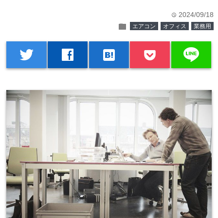
2024/09/18
time
folder
エアコン
オフィス
業務用
line
twitter
facebook
hatenabookmark