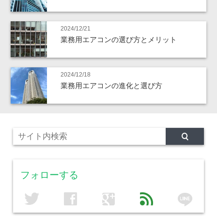
2024/12/21
業務用エアコンの選び方とメリット
2024/12/18
業務用エアコンの進化と選び方
フォローする
line
twitter
facebook
google
feed