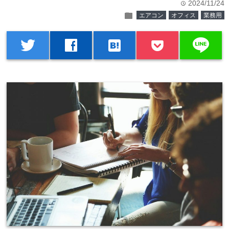
2024/11/24
time
folder
エアコン
オフィス
業務用
line
twitter
facebook
hatenabookmark